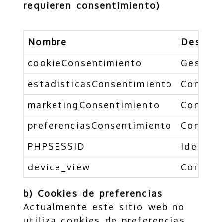
requieren consentimiento)
Nombre
Descrip
cookieConsentimiento
Gestion
estadisticasConsentimiento
Control
marketingConsentimiento
Control
preferenciasConsentimiento
Control
PHPSESSID
Identif
device_view
Control
b) Cookies de preferencias
Actualmente este sitio web no
utiliza cookies de preferencias