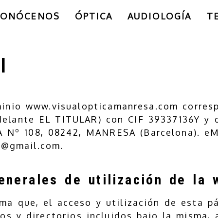
CONÓCENOS
ÓPTICA
AUDIOLOGÍA
T
l
minio
www.visualopticamanresa.com
corres
delante EL TITULAR) con
CIF
39337136Y
y d
 Nº 108
,
08242
,
MANRESA
(
Barcelona
). eM
a@gmail.com
.
enerales de utilización de la 
ma que, el acceso y utilización de esta p
os y directorios incluidos bajo la misma, 