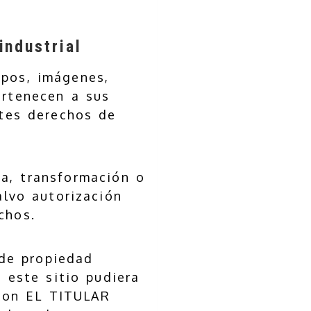
ndustrial
ipos, imágenes,
ertenecen a sus
ntes derechos de
ca, transformación o
alvo autorización
chos.
 de propiedad
e este sitio pudiera
con EL TITULAR