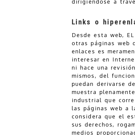
dirigiéndose a trav
Links o hiperen
Desde esta web, EL
otras páginas web q
enlaces es merament
interesar en Intern
ni hace una revisió
mismos, del funcio
puedan derivarse d
muestra plenamente
industrial que corr
las páginas web a l
considera que el es
sus derechos, roga
medios proporciona