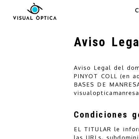
Aviso Lega
Aviso Legal del do
PINYOT COLL
(en a
BASES DE MANRESA
visualopticamanres
Condiciones g
EL TITULAR le infor
las URLs, subdomini