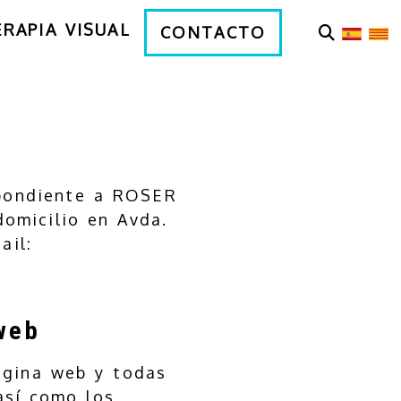
ERAPIA VISUAL
CONTACTO
pondiente a
ROSER
omicilio en
Avda.
ail:
web
ágina web y todas
así como los