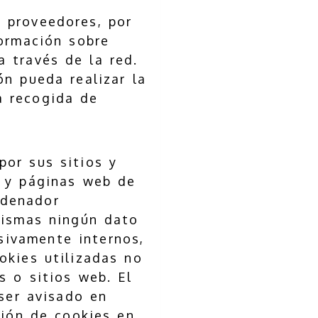
 proveedores, por
formación sobre
a través de la red.
ón pueda realizar la
a recogida de
por sus sitios y
s y páginas web de
rdenador
mismas ningún dato
usivamente internos,
okies utilizadas no
s o sitios web. El
 ser avisado en
ción de cookies en